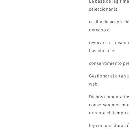
La base de legitima
seleccionar la
casilla de aceptaci
derecho a
revocar su consenti
basado en el
consentimiento prev
Gestionar el alta y
web.
Dichos comentarios
conservaremos
mie
durante el tiempo e
ley con una duraci