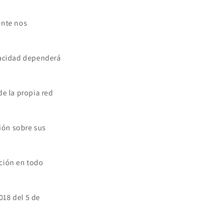
ente nos
ivacidad dependerá
de la propia red
ción sobre sus
eción en todo
018 del 5 de