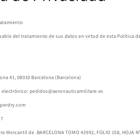
ó
n
ratamiento
ble del tratamiento de sus datos en virtud de esta Política de
rona 41, 08010 Barcelona (Barcelona)
o electrónico: pedidos@aeronauticamilitare.es
uperdry.com
87
istro Mercantil de .BARCELONA TOMO 43992, FOLIO 158, HOJA N