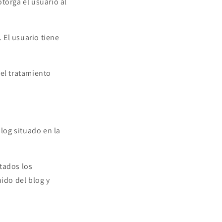
torga el usuario al
. El usuario tiene
del tratamiento
blog situado en la
tados los
nido del blog y