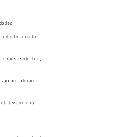
idades:
 contacto situado
ionar su solicitud,
servaremos durante
r la ley con una