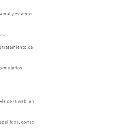
sonal y estamos
os.
al tratamiento de
formularios
vés de la web, en
apellidos, correo