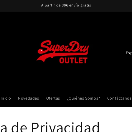
A partir de 30€ envío gratis
P
a
í
s
/
r
Inicio
Novedades
Ofertas
¿Quiénes Somos?
Contáctanos
e
g
ca de Privacidad
i