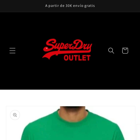
Ir
A partir de 30€ envío gratis
directamente
al contenido
Carrito
Ir
directamente
a la
información
del producto