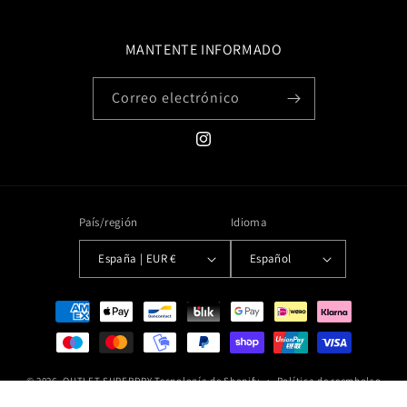
MANTENTE INFORMADO
Correo electrónico
Instagram
País/región
Idioma
España | EUR €
Español
Formas
de
pago
© 2026,
OUTLET SUPERDRY
Tecnología de Shopify
Política de reembolso