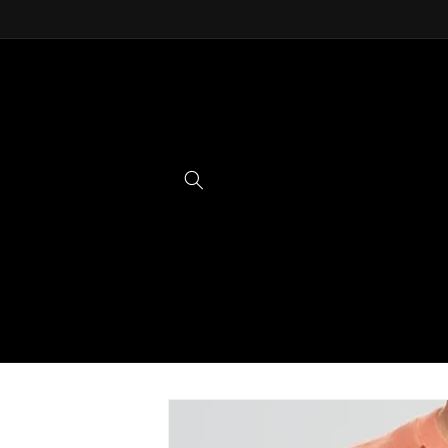
Ir
directamente
al contenido
Ir
directamente
a la
información