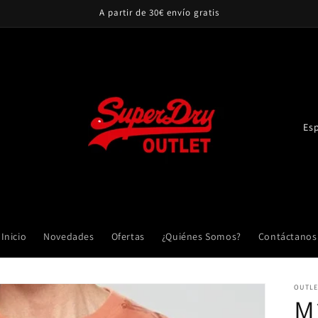
A partir de 30€ envío gratis
P
a
í
s
/
r
Inicio
Novedades
Ofertas
¿Quiénes Somos?
Contáctanos
e
g
OUTLE
i
M