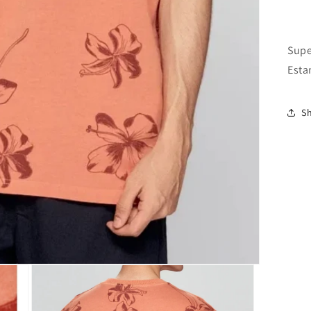
Supe
Esta
S