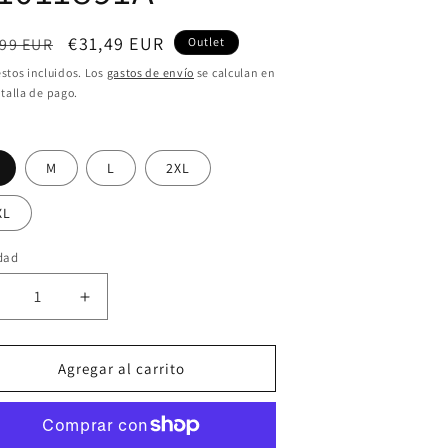
cio
Precio
€31,49 EUR
,99 EUR
Outlet
itual
de
stos incluidos. Los
gastos de envío
se calculan en
talla de pago.
oferta
M
L
2XL
XL
dad
educir
Aumentar
antidad
cantidad
ara
para
1011891A
M1011891A
Agregar al carrito