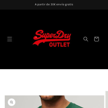
Ir
A partir de 30€ envío gratis
directamente
al contenido
Carrito
Ir
directamente
a la
información
del producto