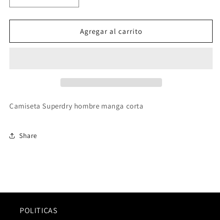
Reducir
Aumentar
cantidad
cantidad
para
para
M1011901A
M1011901A
Agregar al carrito
Camiseta Superdry hombre manga corta
Share
POLITICAS