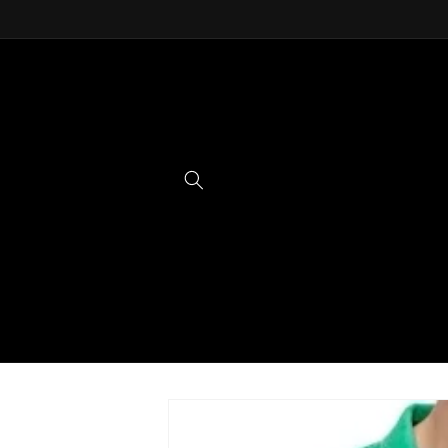
Ir
directamente
al contenido
Ir
directamente
a la
información