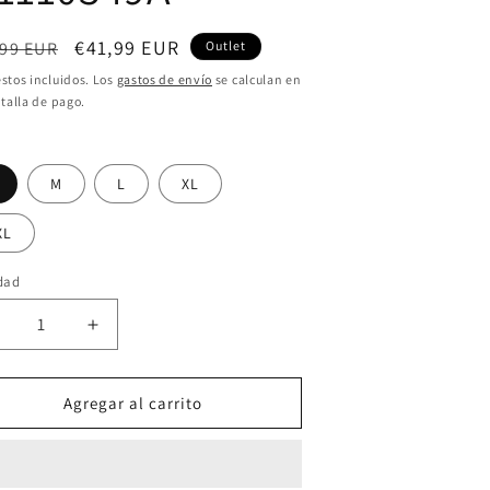
cio
Precio
€41,99 EUR
,99 EUR
Outlet
itual
de
stos incluidos. Los
gastos de envío
se calculan en
talla de pago.
oferta
M
L
XL
XL
dad
educir
Aumentar
antidad
cantidad
ara
para
1110349A
M1110349A
Agregar al carrito