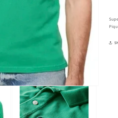
Supe
Piq
S