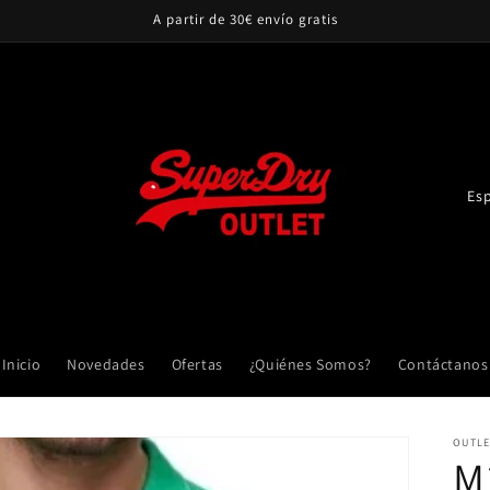
A partir de 30€ envío gratis
P
a
í
s
/
r
Inicio
Novedades
Ofertas
¿Quiénes Somos?
Contáctanos
e
g
OUTLE
i
M