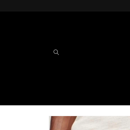
Ir
directamente
al contenido
Ir
directamente
a la
información