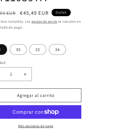
cio
Precio
€45,49 EUR
,99 EUR
Outlet
itual
de
stos incluidos. Los
gastos de envío
se calculan en
talla de pago.
oferta
8
30
32
34
dad
educir
Aumentar
antidad
cantidad
ara
para
7110397A
M7110397A
Agregar al carrito
Más opciones de pago