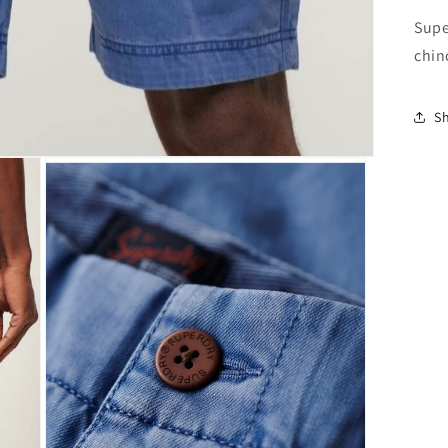
Supe
chin
S