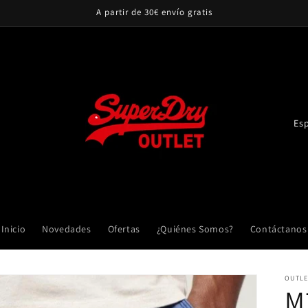
A partir de 30€ envío gratis
P
a
í
s
/
r
Inicio
Novedades
Ofertas
¿Quiénes Somos?
Contáctanos
e
g
OUTLE
i
M