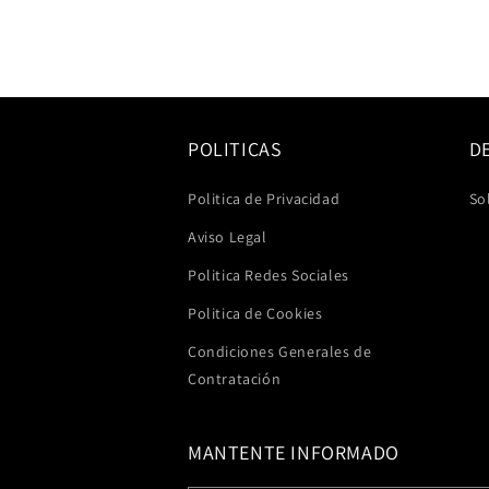
6
en
una
ventana
modal
POLITICAS
D
Politica de Privacidad
So
Aviso Legal
Politica Redes Sociales
Politica de Cookies
Condiciones Generales de
Contratación
MANTENTE INFORMADO