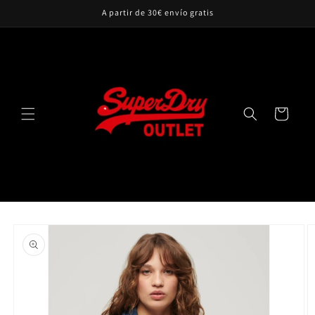
Ir
A partir de 30€ envío gratis
directamente
al contenido
Carrito
Ir
directamente
a la
información
del producto