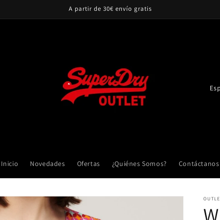
A partir de 30€ envío gratis
P
a
í
s
/
r
Inicio
Novedades
Ofertas
¿Quiénes Somos?
Contáctanos
e
g
OUTLE
i
W