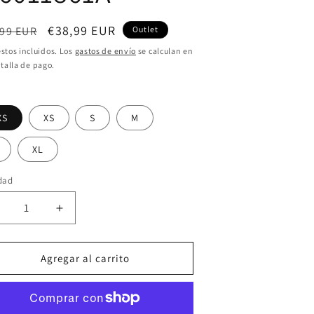
cio
Precio
€38,99 EUR
,99 EUR
Outlet
itual
de
stos incluidos. Los
gastos de envío
se calculan en
talla de pago.
oferta
XS
XS
S
M
XL
dad
educir
Aumentar
antidad
cantidad
ara
para
6011861A
W6011861A
Agregar al carrito