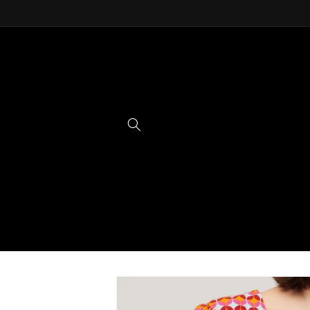
Ir
directamente
al contenido
Ir
directamente
a la
información