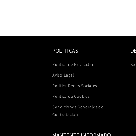
elemento
multimedia
4
en
una
ventana
modal
POLITICAS
D
Politica de Privacidad
So
Aviso Legal
Politica Redes Sociales
Politica de Cookies
Condiciones Generales de
Contratación
MANTENTE INFORMADO