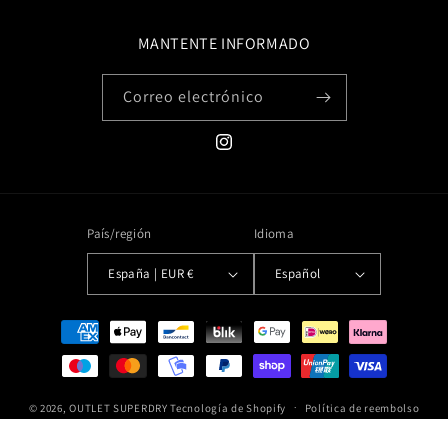
MANTENTE INFORMADO
Correo electrónico
Instagram
País/región
Idioma
España | EUR €
Español
Formas
de
pago
© 2026,
OUTLET SUPERDRY
Tecnología de Shopify
Política de reembolso
Política de privacidad
Términos del servicio
Política de envío