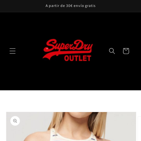
Ir
A partir de 30€ envío gratis
directamente
al contenido
Carrito
Ir
directamente
a la
información
del producto